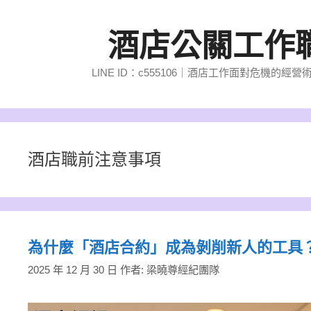
跳
至
酒店公關工作
主
要
LINE ID：c555106｜酒店工作面對危機
內
容
酒店職前注意事項
為什麼「酒店合約」成為剝削新人的工具？
2025 年 12 月 30 日
作者:
梁曉尊經紀團隊