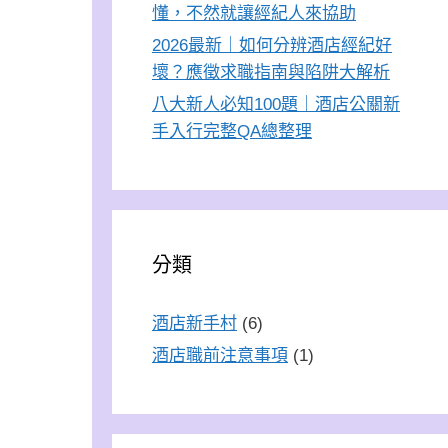
懂，不然就讓經紀人來協助
2026最新｜如何分辨酒店經紀好
壞？應徵求職指南與陷阱大解析
八大新人必知100題｜酒店公關新
手入行完整QA總整理
分類
酒店新手村
(6)
酒店職前注意事項
(1)