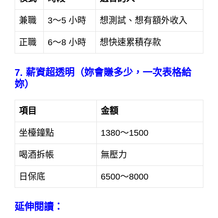
兼職
3～5 小時
想測試、想有額外收入
正職
6～8 小時
想快速累積存款
7. 薪資超透明（妳會賺多少，一次表格給
妳）
項目
金額
坐檯鐘點
1380～1500
喝酒拆帳
無壓力
日保底
6500～8000
延伸閱讀：