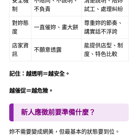
安全機
不陪同、不說明、
清楚說明、陪妳
制
不負責
試工、處理糾紛
對妳態
尊重妳的節奏、
一直催妳、畫大餅
度
講實話不浮誇
店家資
能提供店型、制
不願意透露
訊
度、特色比較
記住：越透明＝越安全。
越催促＝越危險。
新人應徵前要準備什麼？
妳不需要變成網美，但最基本的狀態要到位。