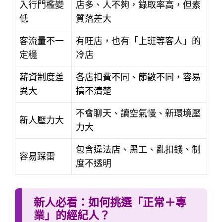
入行門檻變
店多、人不夠，錄取率高，但素
低
質落差大
客流量不一
有旺店，也有「上班等客人」的
定穩
冷店
薪資制度差
各店扣費不同、節數不同，容易
異大
搞不清楚
不會聊天、讀空氣慢、新環境壓
新人壓力大
力大
包含違法店、黑工、亂扣錢、制
容易踩雷
度不透明
新人必看：如何挑選「正常＋專
業」的經紀人？