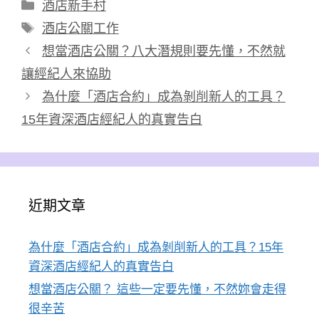
分
酒店新手村
類
標
酒店公關工作
籤
想當酒店公關？八大潛規則要先懂，不然就
讓經紀人來協助
為什麼「酒店合約」成為剝削新人的工具？
15年資深酒店經紀人的真實告白
近期文章
為什麼「酒店合約」成為剝削新人的工具？15年
資深酒店經紀人的真實告白
想當酒店公關？ 這些一定要先懂，不然妳會走得
很辛苦