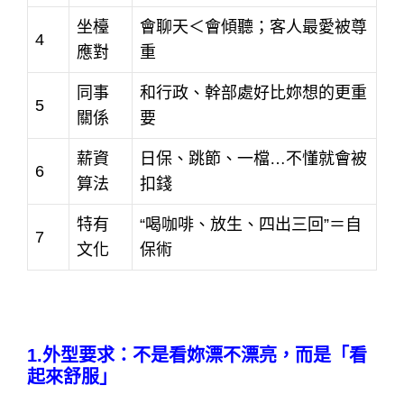
坐檯
會聊天＜會傾聽；客人最愛被尊
4
應對
重
同事
和行政、幹部處好比妳想的更重
5
關係
要
薪資
日保、跳節、一檔…不懂就會被
6
算法
扣錢
特有
“喝咖啡、放生、四出三回”＝自
7
文化
保術
1.外型要求：不是看妳漂不漂亮，而是「看
起來舒服」