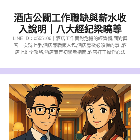
跳
至
酒店公關工作職缺與薪水收
主
入說明｜八大經紀梁曉尊
要
LINE ID：c555106｜酒店工作面對危機的經營術,面對奧
內
客一次就上手,酒店兼職懶人包,酒店應徵必須懂的事,,酒
容
店上班全攻略,酒店兼差初學者指南,酒店打工操作心法