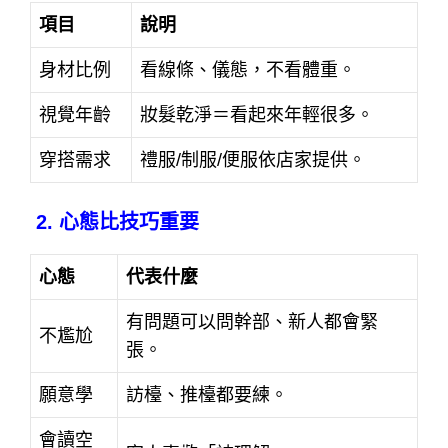
項目
說明
身材比例
看線條、儀態，不看體重。
視覺年齡
妝髮乾淨＝看起來年輕很多。
穿搭需求
禮服/制服/便服依店家提供。
2. 心態比技巧重要
心態
代表什麼
有問題可以問幹部、新人都會緊
不尷尬
張。
願意學
訪檯、推檯都要練。
會讀空