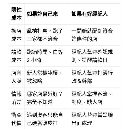
隱性
如果妳自己來
如果有好經紀人
成本
換店
亂槍打鳥，跑了
一開始就配到符合
成本
三家都不適合
妳條件的店
請款
跑錯時間、白等
經紀人幫妳確認規
成本
2 小時
則、提醒請款日
店內
新人常被冰檯、
經紀人幫妳打通行
人脈
被忽略
政＆幹部
情報
哪家店最近好？
經紀人掌握客流、
落差
完全不知道
制度、缺人店
衝突
遇到奧客只能自
經紀人替妳當黑臉
代價
己硬著頭皮扛
出面處理