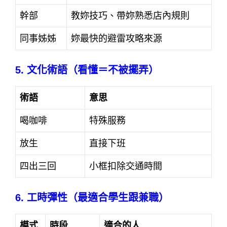
幹部
教妳技巧、帶妳熟悉店內規則
同事姊姊
妳最快的避雷攻略來源
5. 文化術語（看懂＝不被擺弄）
術語
意思
喝咖啡
特殊服務
放生
直接下班
四出三回
小框扣除交通時間
6. 工時彈性（最適合學生跟兼職）
模式
時段
適合的人