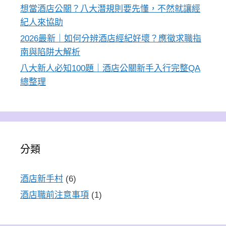
想當酒店公關？八大潛規則要先懂，不然就讓經
紀人來協助
2026最新｜如何分辨酒店經紀好壞？應徵求職指
南與陷阱大解析
八大新人必知100題｜酒店公關新手入行完整QA
總整理
分類
酒店新手村
(6)
酒店職前注意事項
(1)