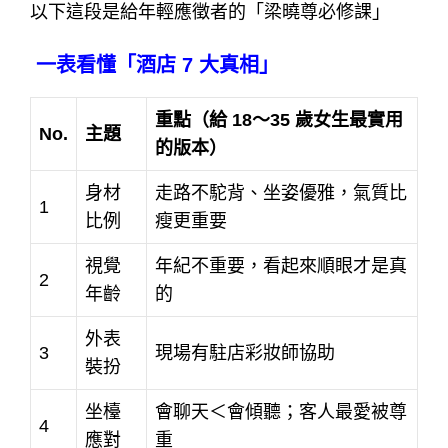
以下這段是給年輕應徵者的「梁曉尊必修課」
一表看懂「酒店 7 大真相」
重點（給 18～35 歲女生最實用
No.
主題
的版本）
身材
走路不駝背、坐姿優雅，氣質比
1
比例
瘦更重要
視覺
年紀不重要，看起來順眼才是真
2
年齡
的
外表
3
現場有駐店彩妝師協助
裝扮
坐檯
會聊天＜會傾聽；客人最愛被尊
4
應對
重