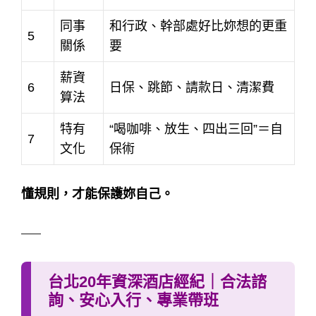
同事
和行政、幹部處好比妳想的更重
5
關係
要
薪資
6
日保、跳節、請款日、清潔費
算法
特有
“喝咖啡、放生、四出三回”＝自
7
文化
保術
懂規則，才能保護妳自己。
—–
台北20年資深酒店經紀｜合法諮
詢、安心入行、專業帶班