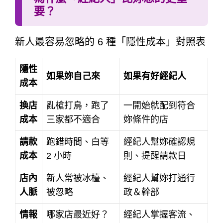
要？
新人最容易忽略的 6 種「隱性成本」對照表
隱性
如果妳自己來
如果有好經紀人
成本
換店
亂槍打鳥，跑了
一開始就配到符合
成本
三家都不適合
妳條件的店
請款
跑錯時間、白等
經紀人幫妳確認規
成本
2 小時
則、提醒請款日
店內
新人常被冰檯、
經紀人幫妳打通行
人脈
被忽略
政＆幹部
情報
哪家店最近好？
經紀人掌握客流、