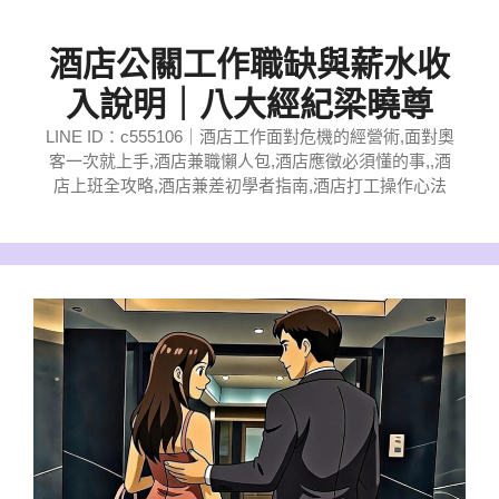
跳
至
酒店公關工作職缺與薪水收
主
入說明｜八大經紀梁曉尊
要
LINE ID：c555106｜酒店工作面對危機的經營術,面對奧
內
客一次就上手,酒店兼職懶人包,酒店應徵必須懂的事,,酒
容
店上班全攻略,酒店兼差初學者指南,酒店打工操作心法