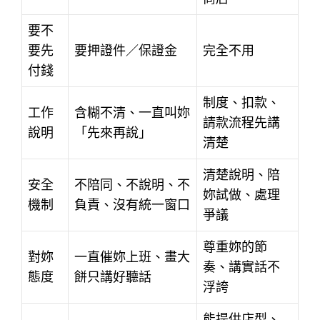
要不
要先
要押證件／保證金
完全不用
付錢
制度、扣款、
工作
含糊不清、一直叫妳
請款流程先講
說明
「先來再說」
清楚
清楚說明、陪
安全
不陪同、不說明、不
妳試做、處理
機制
負責、沒有統一窗口
爭議
尊重妳的節
對妳
一直催妳上班、畫大
奏、講實話不
態度
餅只講好聽話
浮誇
能提供店型、