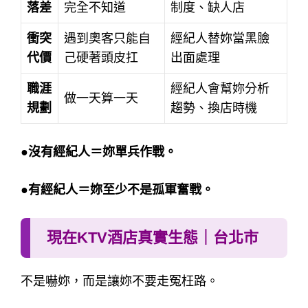
落差
完全不知道
制度、缺人店
衝突
遇到奧客只能自
經紀人替妳當黑臉
代價
己硬著頭皮扛
出面處理
職涯
經紀人會幫妳分析
做一天算一天
規劃
趨勢、換店時機
●沒有經紀人＝妳單兵作戰。
●有經紀人＝妳至少不是孤軍奮戰。
現在KTV酒店真實生態｜台北市
不是嚇妳，而是讓妳不要走冤枉路。