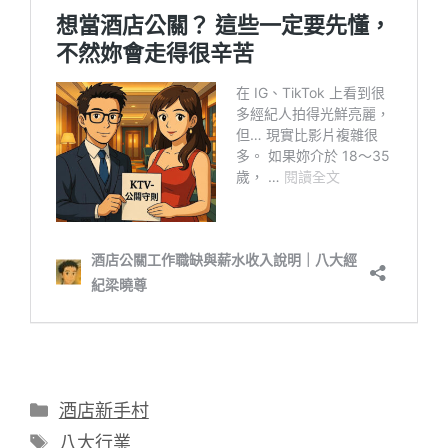
分
酒店新手村
類
標
八大行業