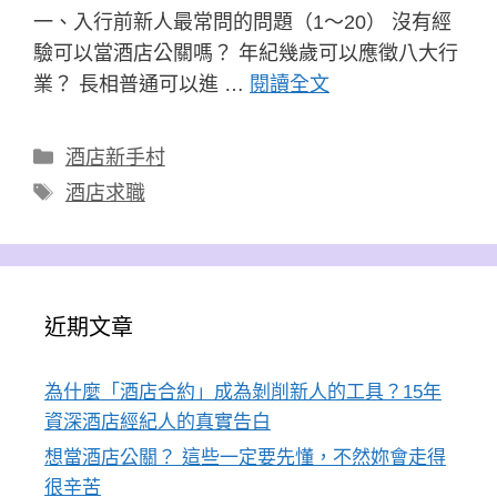
一、入行前新人最常問的問題（1～20） 沒有經
驗可以當酒店公關嗎？ 年紀幾歲可以應徵八大行
業？ 長相普通可以進 …
閱讀全文
分
酒店新手村
類
標
酒店求職
籤
近期文章
為什麼「酒店合約」成為剝削新人的工具？15年
資深酒店經紀人的真實告白
想當酒店公關？ 這些一定要先懂，不然妳會走得
很辛苦