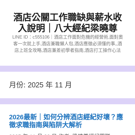
跳
至
酒店公關工作職缺與薪水收
主
入說明｜八大經紀梁曉尊
要
LINE ID：c555106｜酒店工作面對危機的經營術,面對奧
內
客一次就上手,酒店兼職懶人包,酒店應徵必須懂的事,,酒
容
店上班全攻略,酒店兼差初學者指南,酒店打工操作心法
月份:
2025 年 11 月
2026最新｜如何分辨酒店經紀好壞？應
徵求職指南與陷阱大解析