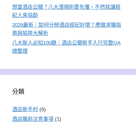
想當酒店公關？八大潛規則要先懂，不然就讓經
紀人來協助
2026最新｜如何分辨酒店經紀好壞？應徵求職指
南與陷阱大解析
八大新人必知100題｜酒店公關新手入行完整QA
總整理
分類
酒店新手村
(6)
酒店職前注意事項
(1)