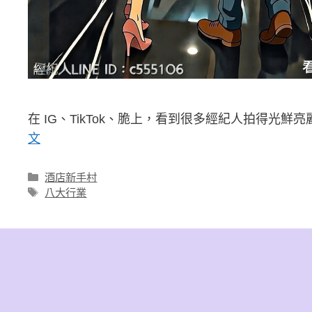
在 IG、TikTok、脆上，看到很多經紀人拍得光鮮亮
文
分
酒店新手村
類
標
八大行業
籤