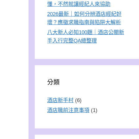
懂，不然就讓經紀人來協助
2026最新｜如何分辨酒店經紀好
壞？應徵求職指南與陷阱大解析
八大新人必知100題｜酒店公關新
手入行完整QA總整理
分類
酒店新手村
(6)
酒店職前注意事項
(1)