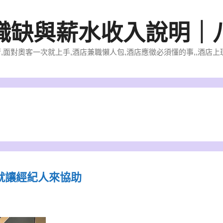
職缺與薪水收入說明｜
的經營術,面對奧客一次就上手,酒店兼職懶人包,酒店應徵必須懂的事,,酒
就讓經紀人來協助