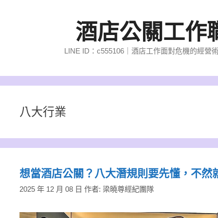
跳
至
酒店公關工作
主
要
LINE ID：c555106｜酒店工作面對危機
內
容
八大行業
想當酒店公關？八大潛規則要先懂，不然
2025 年 12 月 08 日
作者:
梁曉尊經紀團隊