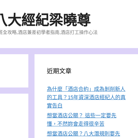
八大經紀梁曉尊
店上班全攻略,酒店兼差初學者指南,酒店打工操作心法
近期文章
為什麼「酒店合約」成為剝削新人
的工具？15年資深酒店經紀人的真
實告白
想當酒店公關？ 這些一定要先
懂，不然妳會走得很辛苦
想當酒店公關？八大潛規則要先